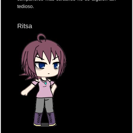
tedioso.
Ritsa